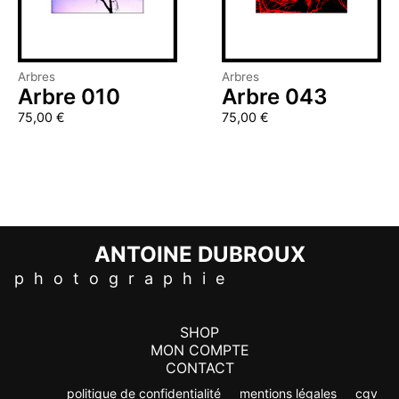
Arbres
Arbres
Arbre 010
Arbre 043
75,00
€
75,00
€
ANTOINE DUBROUX
p h o t o g r a p h i e
SHOP
MON COMPTE
CONTACT
politique de confidentialité
mentions légales
cgv