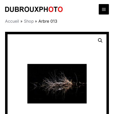
Aller
Mai
au
contenu
Men
Accueil
Shop
Arbre 013
quantité
de
Arbre
013