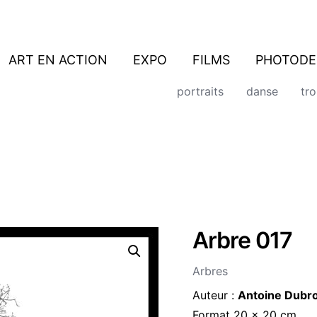
ART EN ACTION
EXPO
FILMS
PHOTODE
portraits
danse
tr
Arbre 017
quantité
de
Arbre
Arbres
017
Auteur :
Antoine Dubr
Format 20 x 20 cm