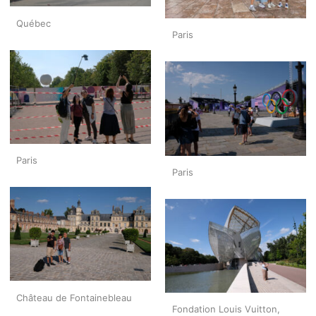
Québec
Paris
Paris
Paris
Château de Fontainebleau
Fondation Louis Vuitton,