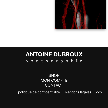
ANTOINE DUBROUX
p h o t o g r a p h i e
SHOP
MON COMPTE
CONTACT
politique de confidentialité
mentions légales
cgv