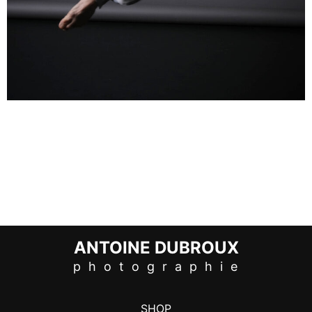
ANTOINE DUBROUX
p h o t o g r a p h i e
SHOP