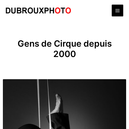
Aller
Mai
au
contenu
Men
Gens de Cirque depuis
2000