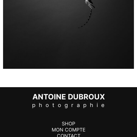
ANTOINE DUBROUX
p h o t o g r a p h i e
SHOP
MON COMPTE
CONTACT