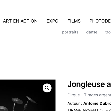
ART EN ACTION
EXPO
FILMS
PHOTODE
portraits
danse
tr
Jongleuse a
quantité
de
Jongleuse
Cirque - Tirages argen
aux
assiettes
Auteur :
Antoine Dubr
TIRAGE ARGENTIQUE ori