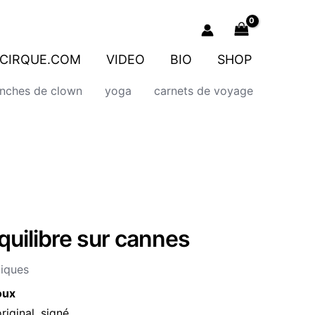
CIRQUE.COM
VIDEO
BIO
SHOP
onches de clown
yoga
carnets de voyage
quilibre sur cannes
tiques
oux
ginal, signé