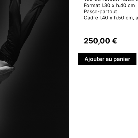
cannes
Format l.30 x h.40 cm
Passe-partout
Cadre l.40 x h.50 cm, 
250,00
€
Ajouter au panier