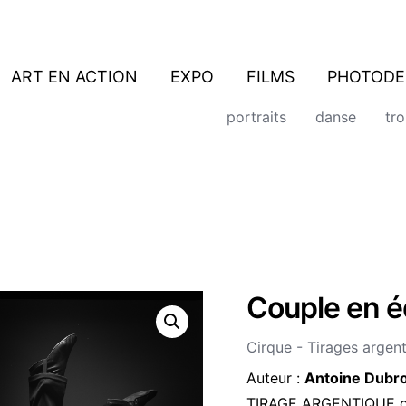
ART EN ACTION
EXPO
FILMS
PHOTODE
portraits
danse
tr
Couple en é
quantité
de
Couple
Cirque - Tirages argen
en
équilibre
Auteur :
Antoine Dubr
sur
TIRAGE ARGENTIQUE ori