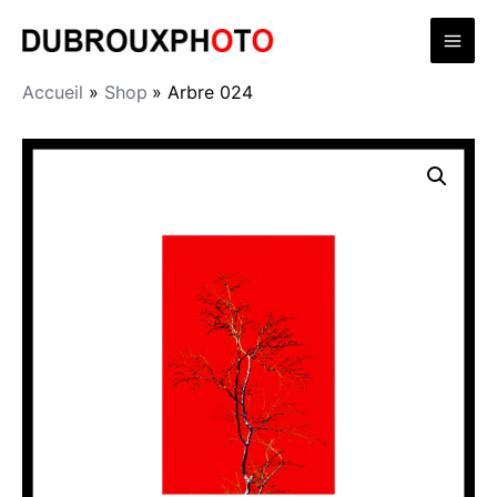
Aller
Mai
au
contenu
Men
Accueil
Shop
Arbre 024
quantité
de
Arbre
024