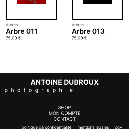
Arbres
Arbres
Arbre 011
Arbre 013
75,00
€
75,00
€
ANTOINE DUBROUX
p h o t o g r a p h i e
SHOP
MON COMPTE
CONTACT
politique de confidentialité
mentions légales
cgv