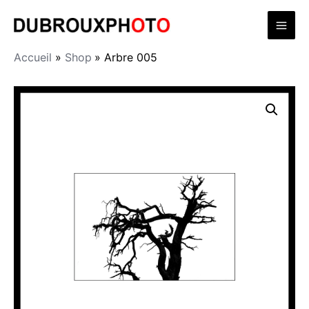
Aller
Mai
au
contenu
Men
Accueil
Shop
Arbre 005
quantité
de
Arbre
005