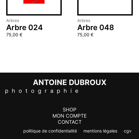
Arbres
Arbres
Arbre 024
Arbre 048
75,00
€
75,00
€
ANTOINE DUBROUX
p h o t o g r a p h i e
SHOP
MON COMPTE
CONTACT
politique de confidentialité
mentions légales
cgv